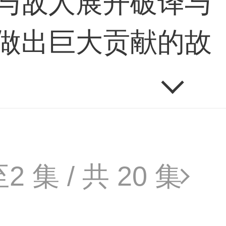
与敌人展开破译与
做出巨大贡献的故
至
2
集 / 共
20
集