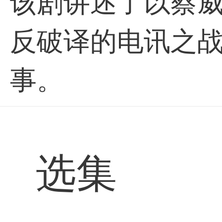
该剧讲述了以蔡
反破译的电讯之
事。
选集