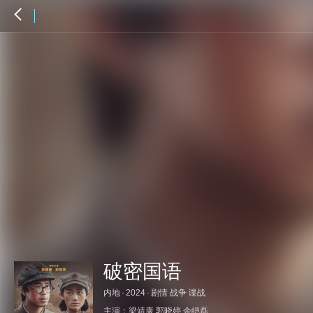
破密国语
内地
·
2024
·
剧情 战争 谍战
主演：
梁靖康
郭晓婷
余皑磊