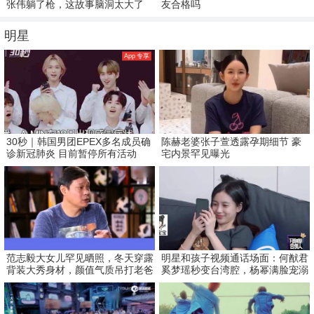
张伟躺了枪，这故事脑洞太大了
友合格吗
明星
App 专享
30秒｜韩国男团EPEX多名成员确
陈赫老婆张子萱透露孕期细节 豪
诊新冠肺炎 目前暂停所有活动
宅内景罕见曝光
范志毅大女儿罕见晒照，冬天穿露
明星和孩子视频通话场面：何猷君
背装大秀身材，颜值气质吊打老爸
奚梦瑶秒变台湾腔，杨幂满脸宠溺