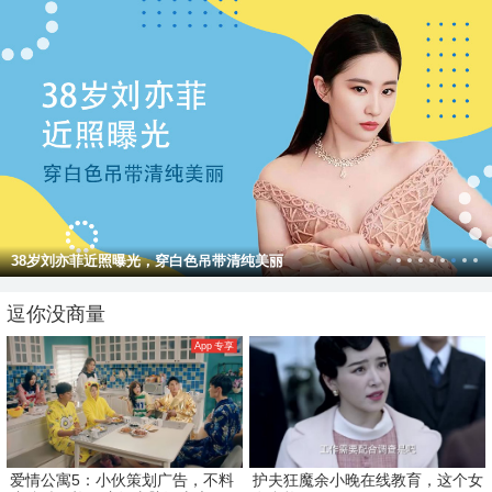
38岁刘亦菲近照曝光，穿白色吊带清纯美丽
逗你没商量
App 专享
爱情公寓5：小伙策划广告，不料
护夫狂魔余小晚在线教育，这个女