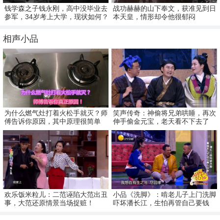
钱学森之子钱永刚，高中没毕业去
战功赫赫的山下奉文，获准见到日
参军，34岁考上大学，现状如何？
本天皇，情形却令他很郁闷
相声小品
为什么燃气灶打着火松手就灭？师
笑声传奇：神偷将兄弟哄睡，再次
傅告诉你原因，其中原理很简单
伸手偷金元宝，老天看不下去了
欢乐饭米粒儿：二范诬陷大范出丑
小品《洗脚》：啃老儿子上门洗脚
事，大范还原情景当场捉赃！
吓坏潘长江，生怕再管自己要钱