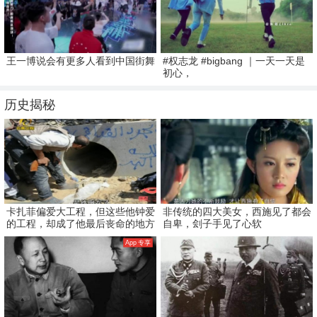
王一博说会有更多人看到中国街舞
#权志龙 #bigbang ｜一天一天是
初心，
历史揭秘
卡扎菲偏爱大工程，但这些他钟爱
非传统的四大美女，西施见了都会
的工程，却成了他最后丧命的地方
自卑，刽子手见了心软
App 专享