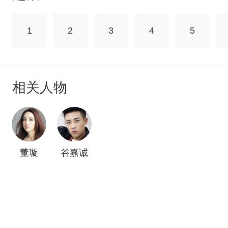
1
2
3
4
5
相关人物
董璇
谷嘉诚