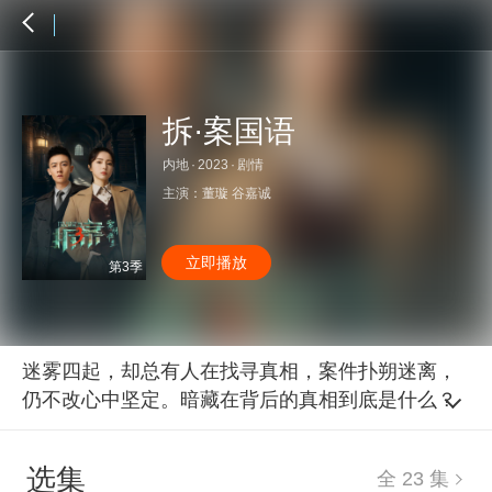
拆·案国语
内地
·
2023
·
剧情
主演：
董璇
谷嘉诚
立即播放
第3季
迷雾四起，却总有人在找寻真相，案件扑朔迷离，
仍不改心中坚定。暗藏在背后的真相到底是什么？
选集
全 23 集